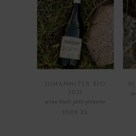
ZOBACZ
PRODUKT
JOHANNITER BIO
RI
2021
w
wina białe półwytrawne
59,00
ZŁ