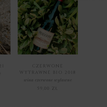
ZOBACZ
PRODUKT
21
CZERWONE
WYTRAWNE BIO 2018
e
wina czerwone wytawne
59,00
ZŁ