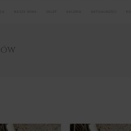
ICA
NASZE WINA
SKLEP
GALERIA
AKTUALNOŚCI
K
KÓW