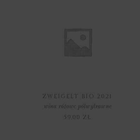
ZOBACZ
PRODUKT
ZWEIGELT BIO 2021
wina różowe półwytrawne
59,00
ZŁ