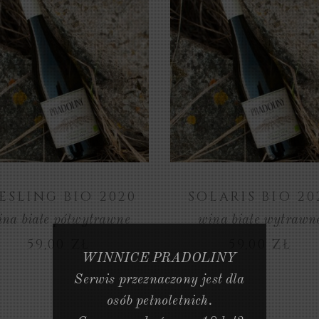
ZOBACZ
ZOBACZ
PRODUKT
PRODUKT
ESLING BIO 2020
SOLARIS BIO 20
ina białe półwytrawne
wina białe wytrawn
59,00
ZŁ
59,00
ZŁ
WINNICE PRADOLINY
Serwis przeznaczony jest dla
osób pełnoletnich.